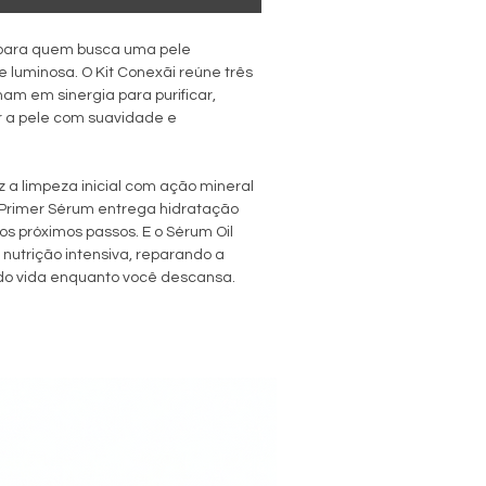
l para quem busca uma pele
 e luminosa. O Kit Conexãi reúne três
am em sinergia para purificar,
r a pele com suavidade e
z a limpeza inicial com ação mineral
 Primer Sérum entrega hidratação
os próximos passos. E o Sérum Oil
 nutrição intensiva, reparando a
do vida enquanto você descansa.
 naturalmente eficaz - um cuidado
nha seu ritmo e respeita sua pele.
 Carvão Ativado e Argila Preta 130g
Ant
l
ração Noturna 20ml
va: