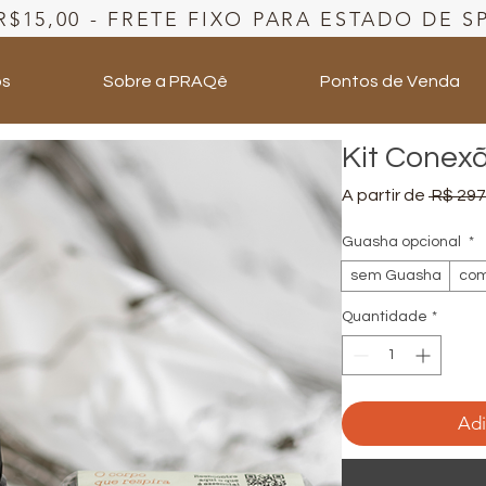
R$15,00 - FRETE FIXO PARA ESTADO DE S
os
Sobre a PRAQê
Pontos de Venda
Kit Conex
A partir de
 R$ 297
Guasha opcional
*
sem Guasha
co
Quantidade
*
Adi