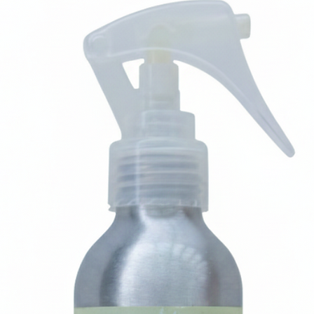
1 Guasha
Conheça um pouco so
SABONETE DE ARGI
DETOX e clareador.
O Carvão Ativado ma
purificando a pele. 
principalmente em si
colágeno na pele. Já
oligoelementos, como
hidratam e clareiam 
medicinais se poten
luminosidade e uma 
Por ser muito rico 
usado no máximo 3 
PRIMER SÉRUM
Sérum facial textura
expressão e equilibr
em antioxidantes e 