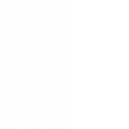
bre os produtos...
LA PRETA
gnetiza toxinas e a poluição
A Argila Amarela é rica
lício, que melhora a síntese de
 a rara Argila Preta é composta por
 titânio e óxido de alumínio, que
a pele. Juntos esses ativos
cializam, proporcionando limpeza,
intensa ação anti-idade.
em minerais, recomendamos que seja
vezes por semana.
 gel que minimiza poros, linhas de
a a oleosidade natural da pele. Rico
vitaminas, o resultado é uma pele