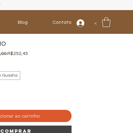
P
Blog
Contato
<
ão
Preço
Preço
,00 
R$252,45
normal
promocional
m Guasha
cionar ao carrinho
Comprar