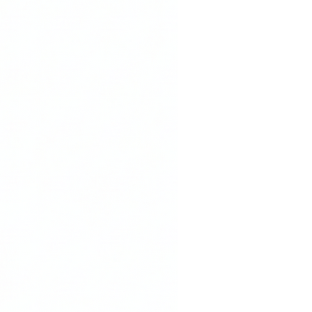
 hidratada, com viço e protegida
 manhã antes do protetor solar ou
URAÇÃO NOTURNA
cial ultraleve da PRAQê é enriquecido
 ativos naturais luxuosos que nutrem
le a nível celular. Possui tecnologia
rciona absorção rápida, o resultado
da e maciez imediata.
que também no couro cabeludo para
saúde e crescimento dos seus fios.
usive para problemas genéticos como
tite.
é uma ferramenta artesanal de
o Gua Sha, feita para liberar
rculação e revelar uma pele mais
 luminosa. O barro natural carrega a