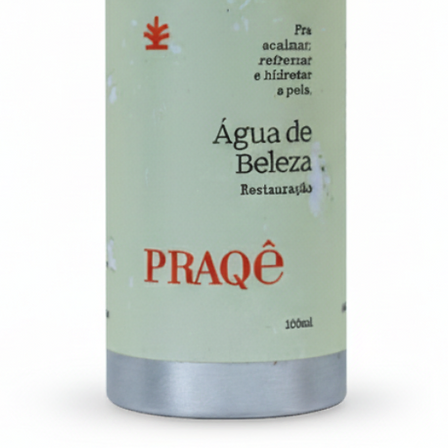
mais lisa, uniforme,
contra poluição.
Ideal para usar pela
maquiagem.
SÉRUM OIL RESTA
O óleo de beleza fa
com antioxidantes e
e restauram a sua pe
Sérum Oil que propo
é uma pele aveluda
Skin & Scalp - Apli
nutrir e otimizar a 
Com indicação incl
a alopecia ou derma
GUACHA
A Guacha da PRAQê 
cerâmica inspirada n
tensões, ativar a ci
firme, descansada e