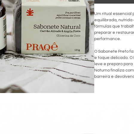
Um ritual essencia
equilibrada, nutrida
fórmulas que trabalh
preparar e restaura
performance.
O Sabonete Preto fa
e toque delicado. O
leve e preparo para 
Noturno finaliza com
barreira e devolven
Simples, completo e
profundo que acompa
Esse Kit contém:
1 Sabonete Preto de
1 Primer Sérum 30m
1 Sérum Oil Restau
e você escolhe se le