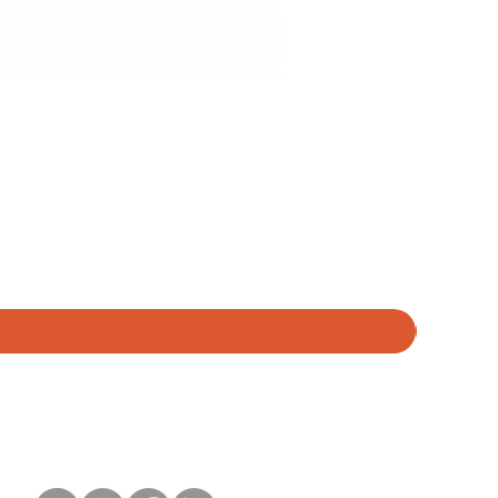
razendo presença e profundidade ao
ng imediato, reduz inchaços, suaviza
cializa a absorção dos séruns e óleos.
s os tipos de pele e para quem busca
idado com toque e intenção.