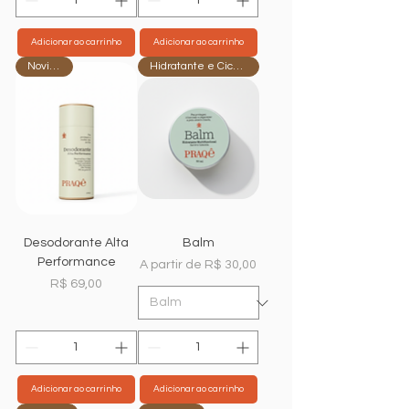
Adicionar ao carrinho
Adicionar ao carrinho
Novidade
Hidratante e Cicatrizante
Desodorante Alta
Balm
Performance
Preço promocional
A partir de
R$ 30,00
Preço
R$ 69,00
Adicionar ao carrinho
Adicionar ao carrinho