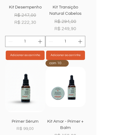
Kit Desempenho
Kit Transição
Natural Cabelos
Preço normal
Preço promocional
R$ 247,00
Preço normal
Preço promocional
R$ 294,00
R$ 222,30
R$ 249,90
Adicionar ao carrinho
Adicionar ao carrinho
com 10%OFF
Primer Sérum
Kit Amor - Primer +
Balm
Preço
R$ 99,00
Preço normal
Preço promocional