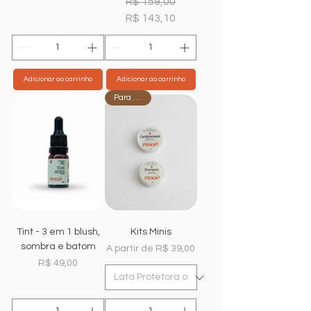
R$ 159,00
R$ 143,10
Adicionar ao carrinho
Adicionar ao carrinho
Para viajar
Tint - 3 em 1 blush,
Kits Minis
sombra e batom
Preço promocional
A partir de
R$ 39,00
Preço
R$ 49,00