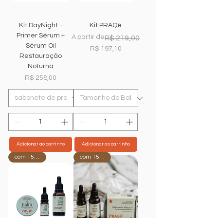
Kit DayNight -
Kit PRAQê
Primer Sérum +
Preço normal
A partir de
R$ 219,00
Sérum Oil
Preço promocional
R$ 197,10
Restauração
Noturna
Preço
R$ 258,00
Adicionar ao carrinho
Adicionar ao carrinho
com 15%OFF
com 15%OFF