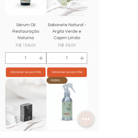
Sérum Oil
Sabonete Natural -
Restauração
Argila Verde e
Noturna
Capim Limão
Preço
Preço
R$ 159,00
R$ 39,00
Adicionar ao carrinho
Adicionar ao carrinho
Hidratante