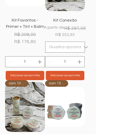
Kit Favoritos -
Kit Conexão
Primer + Tint + Balm
Preço normal
A partir de
R$ 297,00
Preço normal
Preço promocional
R$ 208,00
Preço promocional
R$ 252,45
R$ 176,80
Adicionar ao carrinho
Adicionar ao carrinho
com 10%OFF
com 15%OFF